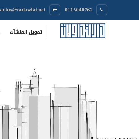
tactus@tadawlat.net
0115040762
تمويل المنشآت